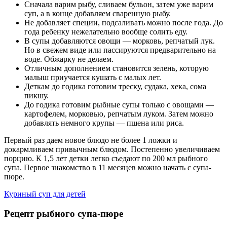
Сначала варим рыбу, сливаем бульон, затем уже варим
суп, а в конце добавляем сваренную рыбу.
Не добавляет специи, подсаливать можно после года. До
года ребенку нежелательно вообще солить еду.
В супы добавляются овощи — морковь, репчатый лук.
Но в свежем виде или пассируются предварительно на
воде. Обжарку не делаем.
Отличным дополнением становится зелень, которую
малыш приучается кушать с малых лет.
Деткам до годика готовим треску, судака, хека, сома
пикшу.
До годика готовим рыбные супы только с овощами —
картофелем, морковью, репчатым луком. Затем можно
добавлять немного крупы — пшена или риса.
Первый раз даем новое блюдо не более 1 ложки и
докармливаем привычным блюдом. Постепенно увеличиваем
порцию. К 1,5 лет детки легко съедают по 200 мл рыбного
супа. Первое знакомство в 11 месяцев можно начать с супа-
пюре.
Куриный суп для детей
Рецепт рыбного супа-пюре