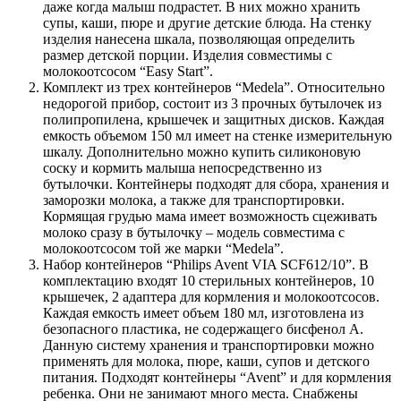
даже когда малыш подрастет. В них можно хранить
супы, каши, пюре и другие детские блюда. На стенку
изделия нанесена шкала, позволяющая определить
размер детской порции. Изделия совместимы с
молокоотсосом “Easy Start”.
Комплект из трех контейнеров “Medela”.
Относительно
недорогой прибор, состоит из 3 прочных бутылочек из
полипропилена, крышечек и защитных дисков. Каждая
емкость объемом 150 мл имеет на стенке измерительную
шкалу. Дополнительно можно купить силиконовую
соску и кормить малыша непосредственно из
бутылочки. Контейнеры подходят для сбора, хранения и
заморозки молока, а также для транспортировки.
Кормящая грудью мама имеет возможность сцеживать
молоко сразу в бутылочку – модель совместима с
молокоотсосом той же марки “Medela”.
Набор контейнеров “Philips Avent VIA SCF612/10”.
В
комплектацию входят 10 стерильных контейнеров, 10
крышечек, 2 адаптера для кормления и молокоотсосов.
Каждая емкость имеет объем 180 мл, изготовлена из
безопасного пластика, не содержащего бисфенол А.
Данную систему хранения и транспортировки можно
применять для молока, пюре, каши, супов и детского
питания. Подходят контейнеры “Avent” и для кормления
ребенка. Они не занимают много места. Снабжены