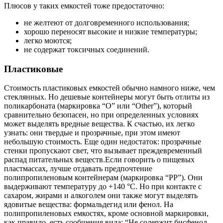
Плюсов у таких емкостей тоже предостаточно:
не желтеют от долговременного использования;
хорошо переносят высокие и низкие температуры;
легко моются;
не содержат токсичных соединений.
Пластиковые
Стоимость пластиковых емкостей обычно намного ниже, чем
стеклянных. Но дешевые контейнеры могут быть отлиты из
поликарбоната (маркировка “O” или “Other”), который
сравнительно безопасен, но при определенных условиях
может выделять вредные вещества. К счастью, их легко
узнать: они твердые и прозрачные, при этом имеют
небольшую стоимость. Еще один недостаток: прозрачные
стенки пропускают свет, что вызывает преждевременный
распад питательных веществ.Если говорить о пищевых
пластмассах, лучше отдавать предпочтение
полипропиленовым контейнерам (маркировка “PP”). Они
выдерживают температуру до +140 °C. Но при контакте с
сахаром, жирами и алкоголем они также могут выделять
ядовитые вещества: формальдегид или фенол. На
полипропиленовых емкостях, кроме основной маркировки,
как правило, есть сообщения вида: “Не содержит бисфенол