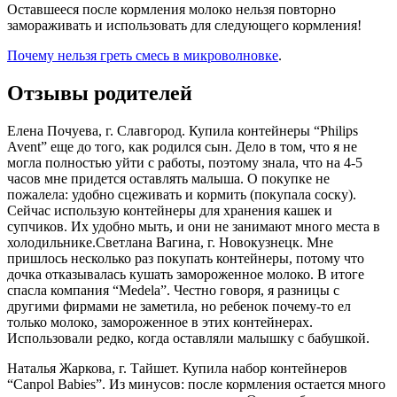
Оставшееся после кормления молоко нельзя повторно
замораживать и использовать для следующего кормления!
Почему нельзя греть смесь в микроволновке
.
Отзывы родителей
Елена Почуева, г. Славгород.
Купила контейнеры “Philips
Avent” еще до того, как родился сын. Дело в том, что я не
могла полностью уйти с работы, поэтому знала, что на 4-5
часов мне придется оставлять малыша. О покупке не
пожалела: удобно сцеживать и кормить (покупала соску).
Сейчас использую контейнеры для хранения кашек и
супчиков. Их удобно мыть, и они не занимают много места в
холодильнике.
Светлана Вагина, г. Новокузнецк.
Мне
пришлось несколько раз покупать контейнеры, потому что
дочка отказывалась кушать замороженное молоко. В итоге
спасла компания “Medela”. Честно говоря, я разницы с
другими фирмами не заметила, но ребенок почему-то ел
только молоко, замороженное в этих контейнерах.
Использовали редко, когда оставляли малышку с бабушкой.
Наталья Жаркова, г. Тайшет.
Купила набор контейнеров
“Canpol Babies”. Из минусов: после кормления остается много